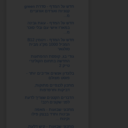
חדש על המדף - סדרת green
קטניות ואורזים אורגניים
מ...
חדש על המדף - עוגת גבינה
במארז אישי עם ובלי סוכר
מ...
חדש על המדף - ויטמין B12
המכיל 1000 מק"ג מבית
סולגאר
גודי בג, קופסת ההפתעות
החדשה בתחום הקולינרי
טייק 2
בלונדון אנשים אדיבים יותר -
פוסט מצולם
מתכון לכנפיים מתוקות,
דביקות וחרפרפות
הדברים הקטנים שצריך לדעת
לפני שקונים רכב!
מתכוני שבועות - מאפה
גבינות ותרד בבצק פילו
וקינוח ...
מתכוני שבועות - קיש דלעת,