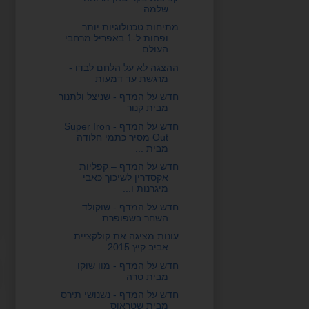
שלמה
מתיחות טכנולוגיות יותר
ופחות ל-1 באפריל מרחבי
העולם
ההצגה לא על הלחם לבדו -
מרגשת עד דמעות
חדש על המדף - שניצל ולתנור
מבית קנור
חדש על המדף - Super Iron
Out מסיר כתמי חלודה
מבית ...
חדש על המדף – קפליות
אקסדרין לשיכוך כאבי
מיגרנות ו...
חדש על המדף - שוקולד
השחר בשפופרת
עונות מציגה את קולקציית
אביב קיץ 2015
חדש על המדף - מוו שוקו
מבית טרה
חדש על המדף - נשנושי תירס
מבית שטראוס