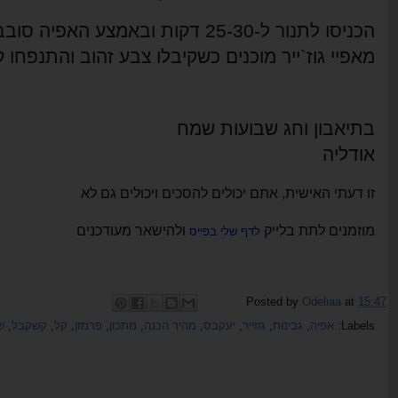
הכניסו לתנור ל-25-30 דקות ובאמצע האפיה סובבו את התבנית.
מאפיי גוז`ייר מוכנים כשקיבלו צבע זהוב והתנפחו ק
בתיאבון וחג שבועות שמח
אודליה
זו דעתי האישית, אתם יכולים להסכים ויכולים גם לא
מוזמנים לתת בלייק
ולהישאר מעודכנים
לדף שלי בפייס
Posted by
Odeliaa
at
15:47
Labels:
אפיה
,
גבינות
,
גוזייר
,
יעקבס
,
מהיר הכנה
,
מתכון
,
פרמזן
,
קל
,
קשקבל
,
ש