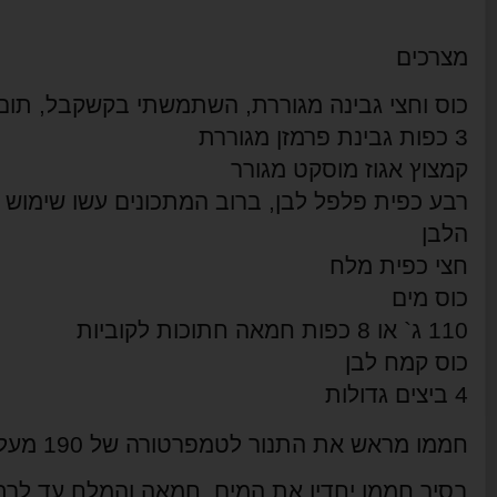
מצרכים
כוס וחצי גבינה מגוררת, השתמשתי בקשקבל, תום וגאודה (ב
3 כפות גבינת פרמזן מגוררת 
קמצוץ אגוז מוסקט מגורר 
הלבן
חצי כפית מלח
כוס מים 
110 ג` או 8 כפות חמאה חתוכות לקוביות 
כוס קמח לבן 
4 ביצים גדולות 
חממו מראש את התנור לטמפרטורה של 190 מעלות והניחו על תבניות נייר אפיה.
בסיר חממו יחדיו את המים, חמאה והמלח עד לר