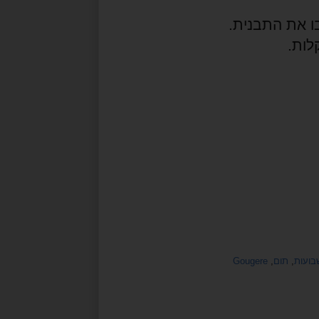
לות.
בועות
,
תום
,
Gougere