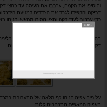
והוסיפו את הקמח, ערבבו את העיסה עד כחצי ד
דביקה והקפידו לגרד את הצדדים למניעת הידבקות
כדי ערבוב לעוד דקה וחצי. הסירו מהאש והניחו בצד ל-5 ד
בהמתנה ערבבו לתוך תערובת הגבינות והתבלינים
דקות שלבו בין עיסת הקמח ותערובת הגבינות.
Powered by
Odeliaa
באפיה המאפים מתרחבים קלות.