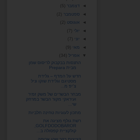
◄
דצמבר
(5)
◄
ספטמבר
(2)
◄
אוגוסט
(2)
◄
יולי
(7)
◄
יוני
(7)
◄
מאי
(9)
▼
אפריל
(34)
התנסות בבקבוק לריסוס שמן
מבית Prepara
חדש על המדף – גלידת
מסטיגם וגלידת שוקו וניל
צ'יפ מ...
מבחר הבשרים של משק זמיר
ועיראקי מקור הבשר במרחק
שי...
מתכון לעוגיות טחינה חלביות
רשת גולף מציגה את
GOLFDODOBAROR,
קולקציית קפסולה ב...
קציצות בקר שהן ארוחה