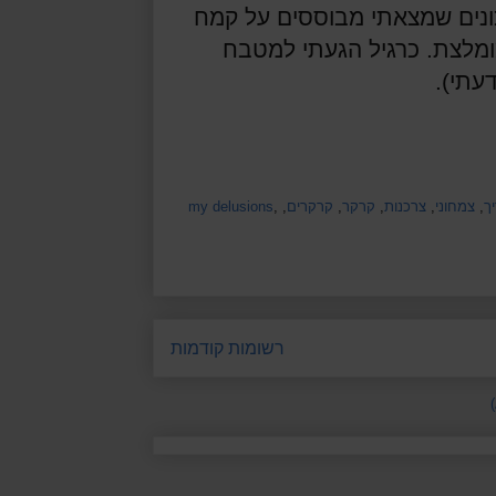
כונים שמצאתי מבוססים על קמח
ה – פצצת אומגה 6 לא הכי מומלצת. כרגיל הגעתי למטבח
עתי).
ך
,
צמחוני
,
צרכנות
,
קרקר
,
קרקרים
,
,
my delusions
רשומות קודמות