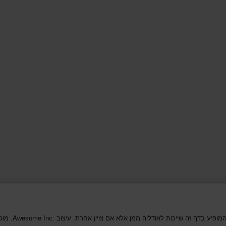
 בדף זה שייכות לאודליה ממן אלא אם צויין אחרת. עיצוב Awesome Inc.‎. מופעל על ידי