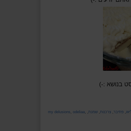
 בנושא :-)
או
,
פתיבר
,
צרכנות
,
שמנת
,
,
odeliaa
,
my delusions