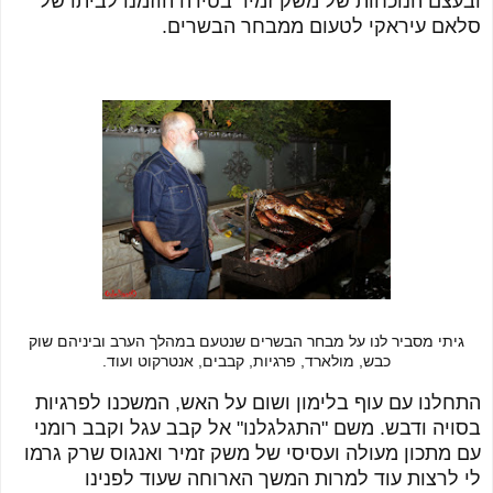
ובעצם הנוכחות של משק זמיר בטירה הוזמנו לביתו של
סלאם עיראקי לטעום ממבחר הבשרים.
גיתי מסביר לנו על מבחר הבשרים שנטעם במהלך הערב וביניהם שוק
כבש, מולארד, פרגיות, קבבים, אנטרקוט ועוד.
התחלנו עם עוף בלימון ושום על האש, המשכנו לפרגיות
בסויה ודבש. משם "התגלגלנו" אל קבב עגל וקבב רומני
עם מתכון מעולה ועסיסי של משק זמיר ואנגוס שרק גרמו
לי לרצות עוד למרות המשך הארוחה שעוד לפנינו