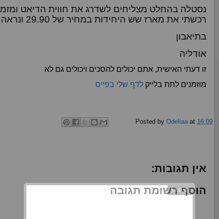
נסטלה בהחלט מצליחים לשדרג את חווית הדיאט ומזמן 
רכשתי את מארז שש היחידות במחיר של 29.90 ונראה לי שניתן להשיג בכל רשתות השיווק.
בתיאבון
אודליה
זו דעתי האישית, אתם יכולים להסכים ויכולים גם לא
מוזמנים לתת בלייק
לדף שלי בפייס
Posted by
Odeliaa
at
16:09
אין תגובות:
הוסף רשומת תגובה