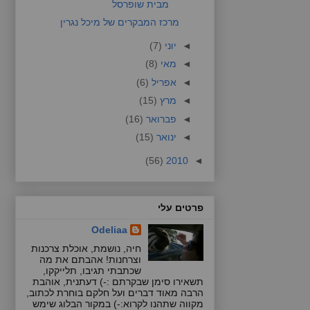
מבית שופרסל
מרכז המבקרים של מיכל נגרין
◄
יוני
(7)
◄
מאי
(8)
◄
אפריל
(6)
◄
מרץ
(15)
◄
פברואר
(16)
◄
ינואר
(15)
(56)
2010
◄
פרטים עלי
Odeliaa
חיה, נושמת, אוכלת צרכנות
וצרחנות! אהבתם את מה
שכתבתי תגיבו, תלייקקו,
תשאירו סימן שבקרתם :-) דעתנית, אוהבת
הרבה מאוד דברים ועל חלקם בוחרת לכתוב,
מקווה שתהנו לקרוא:-) במקור הבלוג שימש