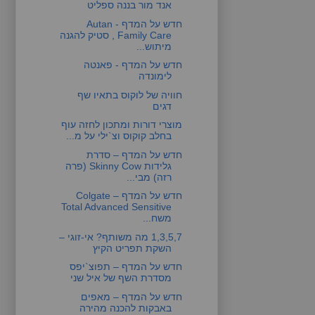
אנד מור בננה ספליט
חדש על המדף - Autan
Family Care , סטיק להגנה
מיתוש...
חדש על המדף - פאנטה
לימונדה
חוויה של לוקוס בתאיו שף
דגים
מוצרי דורות ומתכון לחזה עוף
בחלב קוקוס וצ`ילי על מ...
חדש על המדף – סדרת
גלידות Skinny Cow (פרה
רזה) מבי...
חדש על המדף – Colgate
Total Advanced Sensitive
משח...
1,3,5,7 מה משותף? אי-זוגי –
השקת תפריט הקיץ
חדש על המדף – תפוצ`יפס
מסדרת השף של איל שני
חדש על המדף – מאפים
באבקות להכנה מהירה