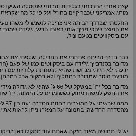
קצת אחרי התרכזתי בגלידות והבנתי שנסטלה השיקו ס
מותג אמריקני שכבר קיים בחו"ל ועל פי כל מה שקראתי 
החלטתי שבדרך הביתה אני צריכה לנשנש לי משהו טעים
את המוצר שהכי משך אותי באותו הרגע, גלידת שמנת 
עם ביסקוויטים בטעם וניל.
כבר בדרך הביתה פתחתי את החבילה, שלפתי את אחת 
מדובר בסנדביץ' גלידה עם ביסקווטים כמו של פעם (ה
ידעתי לא הייתי מנחשת שהיא מופחתת קלוריות עם ריח 
מודעת היטב שמדובר בתחליף ולא במקור אבל במבחן טע
מדובר בכל יח` במשקל של 66 ג` שהי
את החשק למשהו מתוק כששומרים על התזונה, יח' שווה 135 קל` ו2.4 גרם שומ
מהסדרה החדשה, בתמונה על המארז ניתן לראות את ש
יש לי תחושה מאוד חזקה שאתם עוד תתקלו כאן בביקו