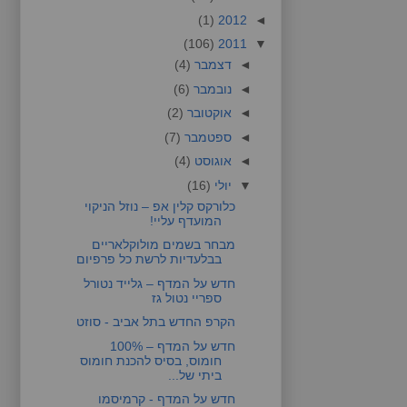
(1)
2012
◄
(106)
2011
▼
◄
דצמבר
(4)
◄
נובמבר
(6)
◄
אוקטובר
(2)
◄
ספטמבר
(7)
◄
אוגוסט
(4)
▼
יולי
(16)
כלורקס קלין אפ – נוזל הניקוי
המועדף עליי!
מבחר בשמים מולוקלאריים
בבלעדיות לרשת כל פרפיום
חדש על המדף – גלייד נטורל
ספריי נטול גז
הקרפ החדש בתל אביב - סוזט
חדש על המדף – 100%
חומוס, בסיס להכנת חומוס
ביתי של...
חדש על המדף - קרמיסמו