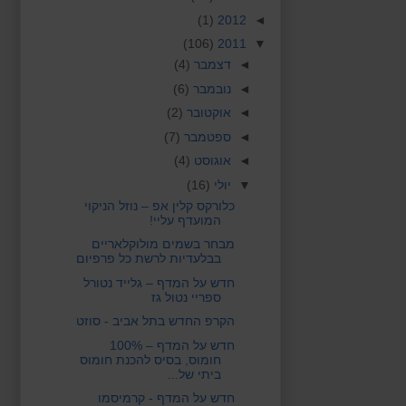
(1)
2012
◄
(106)
2011
▼
◄
דצמבר
(4)
◄
נובמבר
(6)
◄
אוקטובר
(2)
◄
ספטמבר
(7)
◄
אוגוסט
(4)
▼
יולי
(16)
כלורקס קלין אפ – נוזל הניקוי
המועדף עליי!
מבחר בשמים מולוקלאריים
בבלעדיות לרשת כל פרפיום
חדש על המדף – גלייד נטורל
ספריי נטול גז
הקרפ החדש בתל אביב - סוזט
חדש על המדף – 100%
חומוס, בסיס להכנת חומוס
ביתי של...
חדש על המדף - קרמיסמו