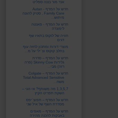
אנד מור בננה ספליט
חדש על המדף - Autan
Family Care , סטיק להגנה
מיתוש...
חדש על המדף - פאנטה
לימונדה
חוויה של לוקוס בתאיו שף
דגים
מוצרי דורות ומתכון לחזה עוף
בחלב קוקוס וצ`ילי על מ...
חדש על המדף – סדרת
גלידות Skinny Cow (פרה
רזה) מבי...
חדש על המדף – Colgate
Total Advanced Sensitive
משח...
1,3,5,7 מה משותף? אי-זוגי –
השקת תפריט הקיץ
חדש על המדף – תפוצ`יפס
מסדרת השף של איל שני
חדש על המדף – מאפים
באבקות להכנה מהירה