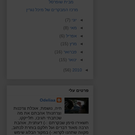
מבית שופרסל
מרכז המבקרים של מיכל נגרין
◄
יוני
(7)
◄
מאי
(8)
◄
אפריל
(6)
◄
מרץ
(15)
◄
פברואר
(16)
◄
ינואר
(15)
(56)
2010
◄
פרטים עלי
Odeliaa
חיה, נושמת, אוכלת צרכנות
וצרחנות! אהבתם את מה
שכתבתי תגיבו, תלייקקו,
תשאירו סימן שבקרתם :-) דעתנית, אוהבת
הרבה מאוד דברים ועל חלקם בוחרת לכתוב,
מקווה שתהנו לקרוא:-) במקור הבלוג שימש