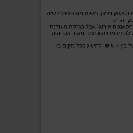
 ולצעוק רימון, משום מה חשבתי שזה
ק` הריק
פאנטה אורנג` אבל בגרסה מעודנת
 להיות מרווה ונחמד מאוד אם יהיה
ניתן למצוא את פאנטה לימונדה משווק במחיר ממוצע של בין 5-7 ₪, להשיג בכל מקום בו