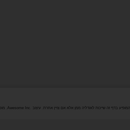
 בדף זה שייכות לאודליה ממן אלא אם צויין אחרת. עיצוב Awesome Inc.‎. מופעל על ידי