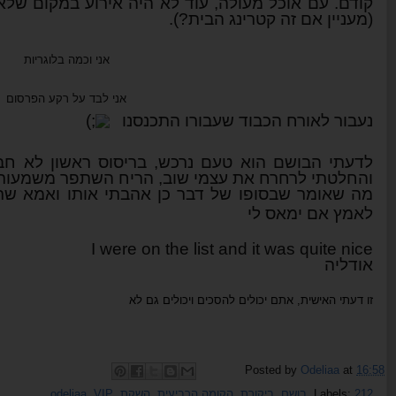
קודם. עם אוכל מעולה, עוד לא היה אירוע במקום שלא
(מעניין אם זה קטרינג הבית?).
אני וכמה בלוגריות
אני לבד על רקע הפרסום
נעבור לאורח הכבוד שעבורו התכנסנו
לדעתי הבושם הוא טעם נרכש, בריסוס ראשון לא חב
והחלטתי לרחרח את עצמי שוב, הריח השתפר משמעותי
מה שאומר שבסופו של דבר כן אהבתי אותו ואמא שר
לאמץ אם ימאס לי
I were on the list and it was quite nice
אודליה
זו דעתי האישית, אתם יכולים להסכים ויכולים גם לא
Posted by
Odeliaa
at
16:58
212
Labels:
,
בושם
,
ביקורת
,
הקומה הרביעית
,
השקת
,
VIP
,
odeliaa