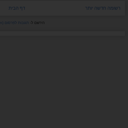
רשומה חדשה יותר
דף הבית
הירשם ל-
תגובות לפרסום (Atom)