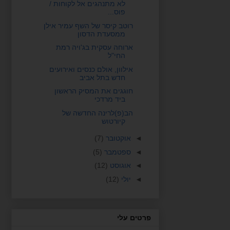
לא מתנהגים אל לקוחות /
פוס...
רוטב קיסר של השף עמיר אילן
ממסעדת הדסון
ארוחה עסקית בג'ויה רמת
החי"ל
אילוון, אולם כנסים ואירועים
חדש בתל אביב
חוגגים את המסיק הראשון
ביד מרדכי
הב(פ)לרינה החדשה של
קיורטוש
◄
אוקטובר
(7)
◄
ספטמבר
(5)
◄
אוגוסט
(12)
◄
יולי
(12)
פרטים עלי