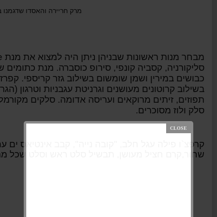
מרק חריירה והאסדו שדגמנו 
מבחר מנות ראשונות
שבניהן ניתן היה למצוא את מנת
e
סליקורניה, קסביה קונפי, סירופ כוסברה. מנת כתומים
כבושים במירין ושמן שומשום בשילוב גזר קריספי. קפרזה 
בשילוב קרוטונים מעושנים וגרניטת עגבניות וטרגון (ה
תפוזים, זיתים מרוקאים ועריסה אדומה. סלקים מקורמלי
סלק ולוז מסוכרים.
קרפצ`ו פילה עגל חלב, "קובה נייה", קבב אינטיאס ים ע
שחור,קרם חציל מעושן, תבשיל סלט ראש וסלט שכל מרכי