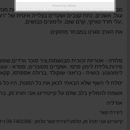
Powered by
Odeliaa
מבחר בשרים על האש שבסופו של דבר הרכיבו את מנת הט
עגל, אשכים, נתח קצבים ושקדים בצלייה איטית של "רא
,עלי תרד טורקי,
קרם שום, ולימונים כבושים.
את הערב סגרנו במבחר מתוקים
פלודה - אטריות זכוכית מבושמות,ציר סוכר וורדים,שומ
פירות,גלידת לימון פרסי, ושקדים מסוכרים. ספרא - עו
לימונענע. כושית - בראוני שוקולד ,ברולה אספרסו, קקא
יסלח לי השף שלא הבאתי לכאן את כל המנות, היו כל כ
אשמח להמליץ בלב שלם על קייטירינג אבי תורג`מן, ב
אודליה
ליצירת קשר
קייטרינג
אבי תורג`מן, טלפון ליצירת קשר טלפון : 09-7402366 נייד: 054-2322907