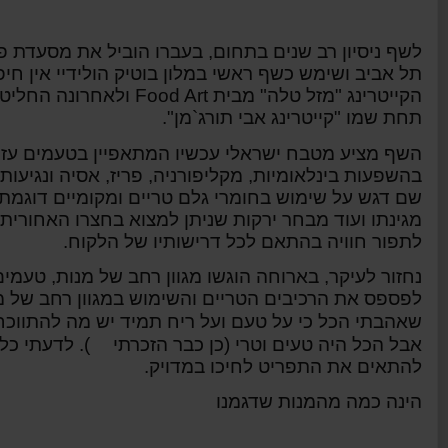
לשף ניסיון רב שנים בתחום, בעברו הוביל את מסעדת פס
תל אביב ושימש כשף ראשי במלון בוטיק הולידיי אין חיפה. ב-7 השנים הא
הקייטרינג "מזל טלה" מבית
Food Art
ולאחרונה החליט 
תחת שמו "קייטרינג אבי תורג`מן".
השף מציע מטבח ישראלי עכשיו המתאפיין בטעמים עזים
בהשפעות בינלאומיות, מקליפורניה, פריז, אסיה ונגיע
שם דגש על שימוש בחומרי גלם טריים ומקומיים דוגמת
מגינתו ועוד מבחר ירקות שניתן למצוא בחצרו האחורית.
לתפור חוויה בהתאם לכל דרישותיו של הלקוח.
נחזור לעיקר, בארוחה הוגשו מגוון רחב של מנות, טעמים
לפספס את הרכיבים הטריים והשימוש במגוון רחב של מרכ
שאהבתי הכל כי על טעם ועל ריח תמיד יש מה להתווכ
אבל הכל היה טעים וטרי (כן כבר הזכרתי
). לדעתי כל
להתאים את התפריט לחיכו במדויק.
הינה כמה מהמנות שדגמנו