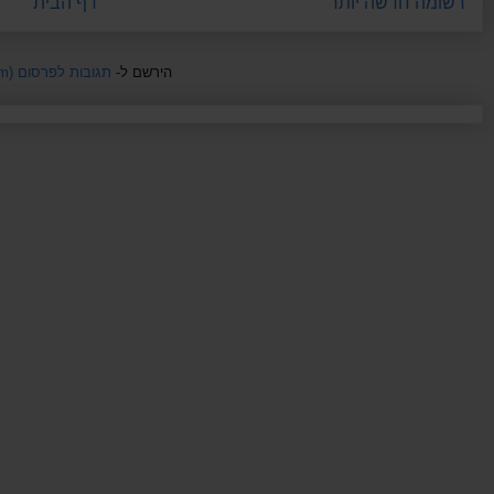
רשומה חדשה יותר
דף הבית
הירשם ל-
תגובות לפרסום (Atom)