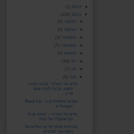
(1)
2012
◄
(106)
2011
▼
◄
דצמבר
(4)
◄
נובמבר
(6)
◄
אוקטובר
(2)
◄
ספטמבר
(7)
◄
אוגוסט
(4)
◄
יולי
(16)
◄
יוני
(7)
▼
מאי
(8)
חדש על המדף - גבינה לבנה
פסטו, גבינה לבנה שום
עדין...
שפים מתארחים ב- Black bar
'n' burger
חדש על המדף – יוגורט קרמי
עם שוקולד של מולר
טעימות מהקייטרינג החדש של
השף אבי תורג'מן