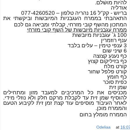
להיות מושלם.
אודליה
בריוש - קק"ל 16 נהריה טלפון – 077-4260520
התאהבתי בממרח העגבניות המיובשות וביקשתי את
המתכון מהשף קובי מזרחי, קבלתי ומביאה גם לכם
ממרח עגבניות מיובשות של השף קובי מזרחי
100 ג` עגבניות מיובשות
ענף רוזמרין
3 ענפי טימין – עלים בלבד
6 שיני שום
כף נענע קצוצה
כף בזיליקום קצוץ
קורט מלח
קורט פלפל שחור
כף חומץ
כפית סוכר
שמן זית
מכניסים את כל המרכיבים למעבד מזון ומתחילים
להוסיף שמן זית עד לקבלת מרקם חלק ולא נוזלי מידי.
לאחר העיבוד מוסיפים עוד קצת זמן זית לקיבוע הטעם
והממרח מוכן.
הממרח מומלץ בחום
Odeliaa
at
16:0