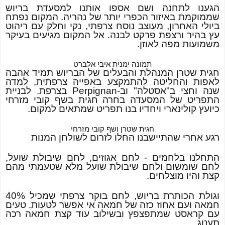
הגענו לתחנה ושם אספו אותנו למסעדת בריוש
שממוקמת באיזור הכפרי יותר של נהריה. המקום נפתח
ביולי האחרון, מעוצב נוסח צרפתי, נקי וחלק עם ריהוט
עץ בהיר ורצפת פרקט לבנה. אל המקום מגיעים בעיקר
משמועות מפה לאוזן.
תמונה ימנית איבי אלברט
חגית שטרן המנהלת והבעלים של הבריוש תמיד אהבה
לאפות והחליטה להתמקצע באפייה צרפתית, למדה
שנה וחצי ב"אסטלה" וב-
Perpignan
בצרפת. לבניית
התפריט של המסעדה בחרה חגית בשף קובי מזרחי
כיועץ קולינארי ויחדיו בנו תפריט שמתאים למקום.
חגית שטרן ושף קובי מזרחי
רגע אחרי שהתיישבנו החלו לזרום לשולחן המנות
התחלנו בלחמים - לחם אגוזים, לחם שיבולת שועל,
לחם שומשום ולחם שיבולת שועל מלא שטעמתי מהם
קצת והיו מוצלחים.
וגולת הכותרת בריוש, לחם בוקר צרפתי שמכיל 40%
חמאה ועם אחוז כזה של חמאה אי אפשר לטעות. טעים
עם קראסט שמתפצפץ ובשילוב עוד קצת חמאה רכה
תענוג.