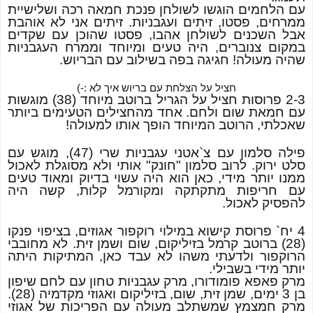
עם הלחמים הוגשו לשולחן פנכת חמאה רכה ושלישיית
ממרחים, פסטו, זיתים ועגבניות. זיתים אני לא אוהבת
אבל השכנים לשולחן אהבו, פסטו שהוכן עם שקדים
במקום צנוברים, היה טעים ומיוחד וממרח העגבניות
שהיה מעולה! חגיגה בפה בשילוב עם הבריוש.
חציל על הצלחת עם בריוש איך לא :-)
2-3 פרוסות חציל על הגריל ברוטב מיוחד (38) מוגשות
עם חמאת שום ולחם. אחד מהחצילים הטעימים ביותר
שאכלתי, הרוטב המיוחד הופך אותו למעולה!
פילה סלמון עם צ`אטני עגבניות שרי (47), מוגש עם
סלט ירוק. לרוב סלמון "חונק" אותי ולא מסוגלת לאכול
ממנו יותר מידי, כאן הוא היה עשוי בדיוק ומאוד טעים
עם חריפות מתקתקה ומקורמל קלות, קשה היה
להפסיק לאכול.
4 יח` פרוסת קישוא במילוי רוקפור אגוזים, בציפוי פנקו
(28) ברוטב קרמל בזיליקום, שום ושמן זית. לא מחובבי
הרוקפור ולדעתי משהו לא עבד כאן, המתיקות היתה
יותר מידי בשבילי.
מרק פאפא פומודורו, מרק עגבניות טחון עם לחם שיפון
בן 3 ימים, שמן זית, שום, בזיליקום ואגוזי מקדמיה (28).
מרק חמצמץ שמשתלב מעולה עם הפריכות של אגוזי