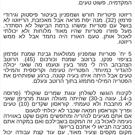
המקדמיה, פשוט טעים.
ריזוטו פיטריות חורש ושמפניון בעיטור פיסטוק וגירודי
פרמזן (32). מנה יפת מראה אבל מאכזבת, הריזוטו לא
בושל עם פטריות ומשהו ברמת הבישול לא הסתדר,
מעל פוזרו פטריות שהיו מאוד מלוחות ולא יכולתי
לאכול אותן. טעם האורז היה נחמד אבל לא ממש
ריזוטו.
5 יח` פטריות שמפניון ממולאות גבינת שמנת ופרמזן
בציפוי פנקו, ברוטב שמנת וכורכום (45). הרוטב
הצהבהב היה לי מוזר בעין וטעמו מה שאני יכולה
להגדיר כמיוחד. הפטרייה טעימה וקריספית והמילוי
טעים אבל היתה איתו בעיה קטנה, ברגע שפותחים את
הפטריה המילוי מתמזג בתוך הרוטב ונעלם.
לקינוח הוגשו לשולחן עוגת שמרים שוקולד (פרוסה
ב-14, עוגה ב-30) שהיתה מעולה ועוגת מרציפן שאני
לא מחבבת ולא טעמתי. קוראסון שקדים (10) טעים
ופריך וקוראסון חמאה שכבר לא יכולתי לטעום
אם אתם מגיעים לנהריה ומחפשים מקום שקט באווירה
נעימה לאכול בו, זה המקום בשבילכם ואם במקרה אתם
בסביבה תביאו לי אתכם בריוש!
מקום מקסים וצעיר מאוד, עם עוד קצת עבודה יכול