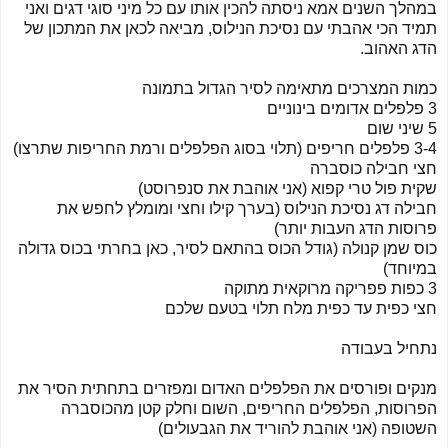
במהלך השנים אמא ניסתה להכין אותו עם כל מיני סוגי דגים ואני
תמיד הכי אהבתי עם נסיכת הנילוס, מביאה לכאן את המתכון של
הדג האהוב.
כמות המצרכים מתאימה לסיר הגדול בתמונה
3 פלפלים אדומים בינוניים
5 שיני שום
3-4 פלפלים חריפים (תלוי בסוג הפלפלים ורמת החריפות שתרצו)
חצי חבילה כוסברה
שקית פול טרי קפוא (אני אוהבת את סנפרוסט)
חבילה דג נסיכת הנילוס (בערך קילו וחצי ומומלץ לחפש את
פרוסות הדג העבות יותר)
כוס שמן קנולה (גודל הכוס בהתאם לסיר, כאן בחרתי בכוס גדולה
במיוחד)
3 כפות פפריקה מרוקאית מתוקה
חצי כפית עד כפית מלח תלוי בטעם שלכם
נתחיל בעבודה
מנקים ופורסים את הפלפלים האדום ומפזרים בתחתית הסיר את
הפרוסות, הפלפלים החריפים, השום וחלק קטן מהכוסברה
השטופה (אני אוהבת להוריד את הגבעולים)