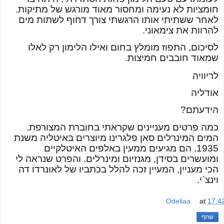
חומציות לא נעימה ומחסור מאוד מורגש של מתיקות.
לאחר ששתיתי אותו הרגשתי צורך דחוף לשתות מים
להרוות את צימאוני.
לסיכום, התפוז מומלץ בחום ואילו הלימון רק לאלו
שמאוד חובבים חמיצות.
לריוויה
אודליה
הידעתם?
כמה פרטים מעניינים שקראתי בחוברת המצורפת.
המים המינרלים סאן פלגרינו מיוצרים באיטליה משנת
1935. הם מגיעים ממעין באלפים האיטלקיים
ומועשרים בסידן, מגנזיום ומינרלים. והפרט שנראה לי
הכי מעניין, המעיין זכה להלל בכתביו של לאונרדו דה
וינצ`י.
Odeliaa
at
17:4
שתף