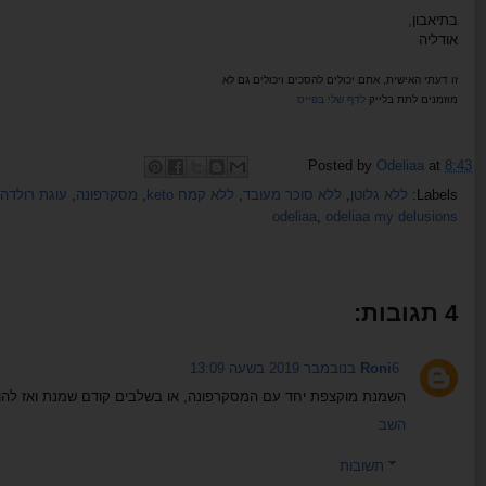
בתיאבון,
אודליה
זו דעתי האישית, אתם יכולים להסכים ויכולים גם לא
מוזמנים לתת בלייק
לדף שלי בפייס
Posted by
Odeliaa
at
8:43
Labels:
ללא גלוטן
,
ללא סוכר מעובד
,
ללא קמח keto
,
מסקרפונה
,
עוגת רולדה
odeliaa
,
odeliaa my delusions
4 תגובות:
6 בנובמבר 2019 בשעה 13:09
Roni
השמנת מוקצפת יחד עם המסקרפונה, או בשלבים קודם שמנת ואז להו
השב
תשובות