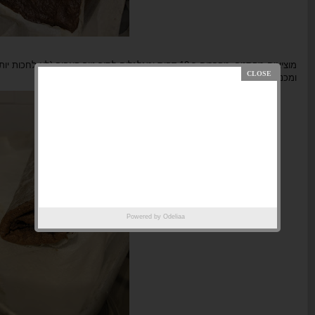
מוציאים מהתנור, מקררים כ-10 דקות ומגלגלים לתוך נייר האפיה
ומכניסים למקרר.
Powered by
Odeliaa