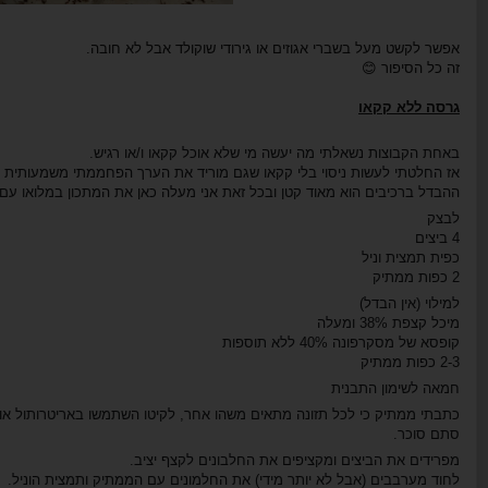
אפשר לקשט מעל בשברי אגוזים או גירודי שוקולד אבל לא חובה.
זה כל הסיפור
😊
גרסה ללא קקאו
באחת הקבוצות נשאלתי מה יעשה מי שלא אוכל קקאו ו/או רגיש.
אז החלטתי לעשות ניסוי בלי קקאו שגם מוריד את הערך הפחממתי משמעותית
ההבדל ברכיבים הוא מאוד קטן ובכל זאת אני מעלה כאן את המתכון במלואו עם 
לבצק
4 ביצים
כפית תמצית וניל
2 כפות ממתיק
למילוי (אין הבדל)
מיכל קצפת 38% ומעלה
קופסא של מסקרפונה 40% ללא תוספות
2-3 כפות ממתיק
חמאה לשימון התבנית
כתבתי ממתיק כי לכל תזונה מתאים משהו אחר, לקיטו השתמשו באריטרותול או א
סתם סוכר.
מפרידים את הביצים ומקציפים את החלבונים לקצף יציב.
לחוד מערבבים (אבל לא יותר מידי) את החלמונים עם הממתיק ותמצית הוניל.