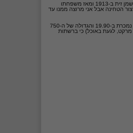
סבא חביב עפ"י מה שקראתי על האריזה התחיל בייצור שמן זית ב-1913 ומאז משפחתו
ור הטחינה אבל אני מרוצה ממנו עד
הטחינה הוכנה משומשום אורגני בלבד, הצנצנת הקטנה נמכרת ב-19.90 והגדולה של ה-750
טבע מרקט, לגעת באוכל) כי ברשתות