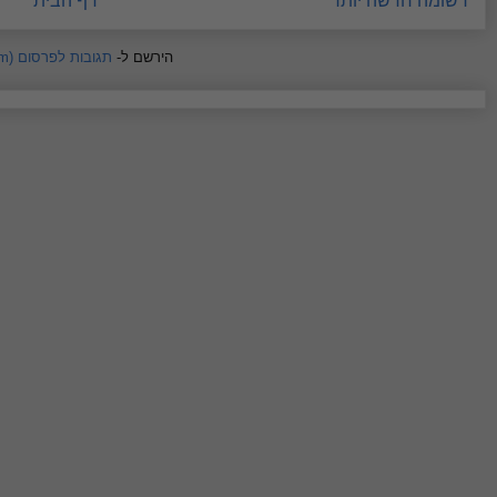
רשומה חדשה יותר
דף הבית
הירשם ל-
תגובות לפרסום (Atom)