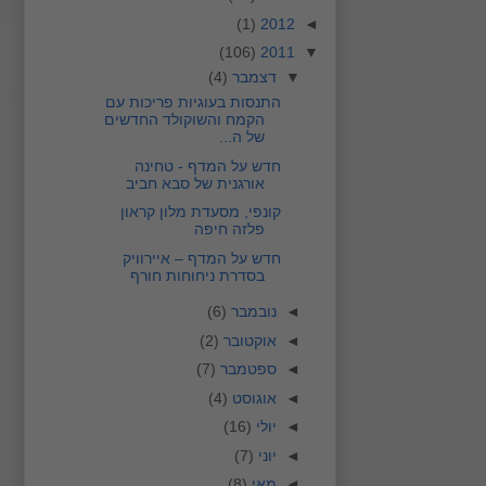
(1)
2012
◄
(106)
2011
▼
▼
דצמבר
(4)
התנסות בעוגיות פריכות עם
הקמח והשוקולד החדשים
של ה...
חדש על המדף - טחינה
אורגנית של סבא חביב
קונפי, מסעדת מלון קראון
פלזה חיפה
חדש על המדף – איירוויק
בסדרת ניחוחות חורף
◄
נובמבר
(6)
◄
אוקטובר
(2)
◄
ספטמבר
(7)
◄
אוגוסט
(4)
◄
יולי
(16)
◄
יוני
(7)
◄
מאי
(8)